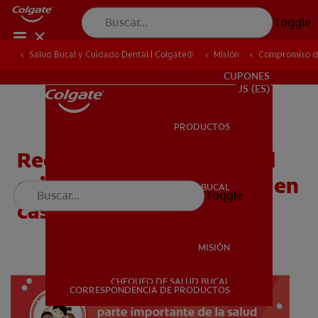
Toggle
Salud Bucal y Cuidado Dental | Colgate®
Salud Bucal y Cuidado Dental | Colgate®
Misión
Misión
Compromiso de
Compromiso de
PARA PROFESIONALES
CUPONES
US (ES)
PRODUCTOS
PRODUCTOS
Recomendaciones para el
cuidado de la salud bucal en
SALUD BUCAL
Toggle
SALUD BUCAL
casa - Familia
MISIÓN
CHEQUEO DE SALUD BUCAL
MISIÓN
CORRESPONDENCIA DE PRODUCTOS