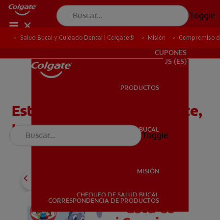
Toggle
Salud Bucal y Cuidado Dental | Colgate®
Salud Bucal y Cuidado Dental | Colgate®
Misión
Misión
Compromiso de
Compromiso de
PARA PROFESIONALES
CUPONES
US (ES)
PRODUCTOS
PRODUCTOS
Esta es mi Sonrisa Brillante,
Lectura Emergente
SALUD BUCAL
Toggle
SALUD BUCAL
MISIÓN
CHEQUEO DE SALUD BUCAL
MISIÓN
CORRESPONDENCIA DE PRODUCTOS