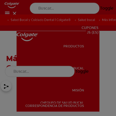
Toggle
Salud Bucal y Cuidado Dental | Colgate®
Salud bucal
Más Info
PARA PROFESIONALES
CUPONES
US (ES)
PRODUCTOS
PRODUCTOS
Más Información Sobre
Coronas Dentales
SALUD BUCAL
Toggle
SALUD BUCAL
MISIÓN
CHEQUEO DE SALUD BUCAL
MISIÓN
CORRESPONDENCIA DE PRODUCTOS