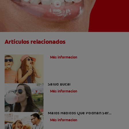
Artículos relacionados
Caries dentales
Más informacion
Saliva Y Chicle - Sus Beneficios Para La
Salud Bucal
Más informacion
Niños Con Dientes Podridos: Tres
Malos Hábitos Que Podrían Ser
Dañinos
Más informacion