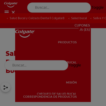
Toggle
Salud Bucal y Cuidado Dental | Colgate®
Salud bucal
Saliva Y 
PARA PROFESIONALES
CUPONES
US (ES)
PRODUCTOS
PRODUCTOS
Saliva Y Chicle - Sus
Beneficios Para La Salud
SALUD BUCAL
Toggle
SALUD BUCAL
Bucal
MISIÓN
CHEQUEO DE SALUD BUCAL
MISIÓN
CORRESPONDENCIA DE PRODUCTOS