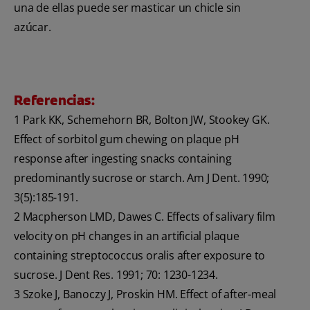
una de ellas puede ser masticar un chicle sin
azúcar.
Referencias:
1 Park KK, Schemehorn BR, Bolton JW, Stookey GK.
Effect of sorbitol gum chewing on plaque pH
response after ingesting snacks containing
predominantly sucrose or starch. Am J Dent. 1990;
3(5):185-191.
2 Macpherson LMD, Dawes C. Effects of salivary film
velocity on pH changes in an artificial plaque
containing streptococcus oralis after exposure to
sucrose. J Dent Res. 1991; 70: 1230-1234.
3 Szoke J, Banoczy J, Proskin HM. Effect of after-meal