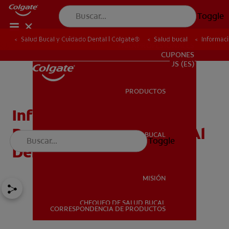
Toggle
Salud Bucal y Cuidado Dental | Colgate®
Salud bucal
Informaci
PARA PROFESIONALES
CUPONES
US (ES)
PRODUCTOS
PRODUCTOS
Información Y Consejos
Para Poner Fin Al Miedo Al
SALUD BUCAL
Toggle
SALUD BUCAL
Dentista
MISIÓN
CHEQUEO DE SALUD BUCAL
MISIÓN
CORRESPONDENCIA DE PRODUCTOS