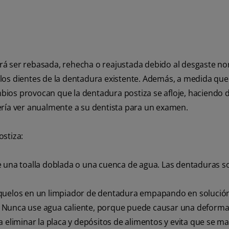
á ser rebasada, rehecha o reajustada debido al desgaste no
los dientes de la dentadura existente. Además, a medida que
os provocan que la dentadura postiza se afloje, haciendo dif
ería ver anualmente a su dentista para un examen.
stiza:
e una toalla doblada o una cuenca de agua. Las dentaduras s
óquelos en un limpiador de dentadura empapando en solució
 Nunca use agua caliente, porque puede causar una deforma
a eliminar la placa y depósitos de alimentos y evita que se m