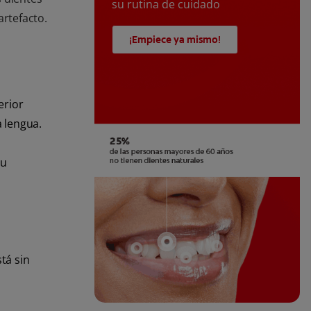
su rutina de cuidado
artefacto.
¡Empiece ya mismo!
erior
a lengua.
Su
tá sin