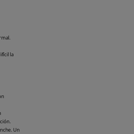
rmal.
ícil la
on
n
ción.
anche. Un