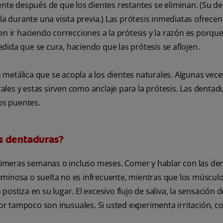
e después de que los dientes restantes se eliminan. (Su de
durante una visita previa.) Las prótesis inmediatas ofrecen
en ir haciendo correcciones a la prótesis y la razón es porqu
dida que se cura, haciendo que las prótesis se aflojen.
metálica que se acopla a los dientes naturales. Algunas vece
les y estas sirven como anclaje para la prótesis. Las dentad
los puentes.
s dentaduras?
imeras semanas o incluso meses. Comer y hablar con las de
uminosa o suelta no es infrecuente, mientras que los múscul
ostiza en su lugar. El excesivo flujo de saliva, la sensación d
lor tampoco son inusuales. Si usted experimenta irritación, c