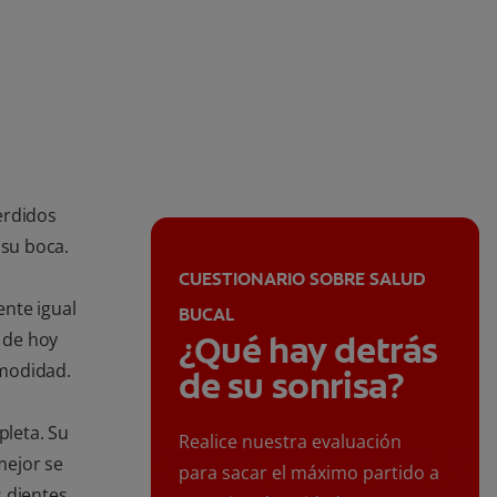
erdidos
su boca.
CUESTIONARIO SOBRE SALUD
nte igual
BUCAL
s de hoy
¿Qué hay detrás
omodidad.
de su sonrisa?
pleta. Su
Realice nuestra evaluación
mejor se
para sacar el máximo partido a
 dientes