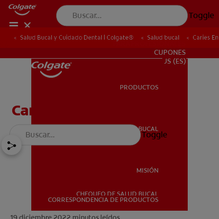
Toggle
Salud Bucal y Cuidado Dental | Colgate®
Salud bucal
Caries En
PARA PROFESIONALES
CUPONES
US (ES)
PRODUCTOS
PRODUCTOS
Caries En Niños: ¿Qué Es?
SALUD BUCAL
Toggle
SALUD BUCAL
MISIÓN
CHEQUEO DE SALUD BUCAL
MISIÓN
CORRESPONDENCIA DE PRODUCTOS
19 diciembre 2022
minutos leídos