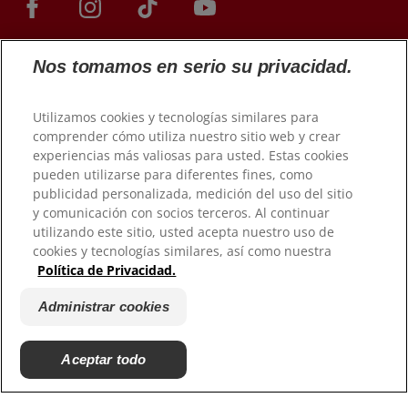
Nos tomamos en serio su privacidad.
Utilizamos cookies y tecnologías similares para
comprender cómo utiliza nuestro sitio web y crear
experiencias más valiosas para usted. Estas cookies
pueden utilizarse para diferentes fines, como
publicidad personalizada, medición del uso del sitio
© 2026 Colgate-Palmolive Company. Todos los derechos
reservados.
y comunicación con socios terceros. Al continuar
utilizando este sitio, usted acepta nuestro uso de
cookies y tecnologías similares, así como nuestra
Condiciones de uso
Política de Privacidad.
Política de privacidad
Gestionar Mis Derechos de Datos
Administrar cookies
Condiciones de venta
Administrar cookies
Aceptar todo
No vender mi información personal