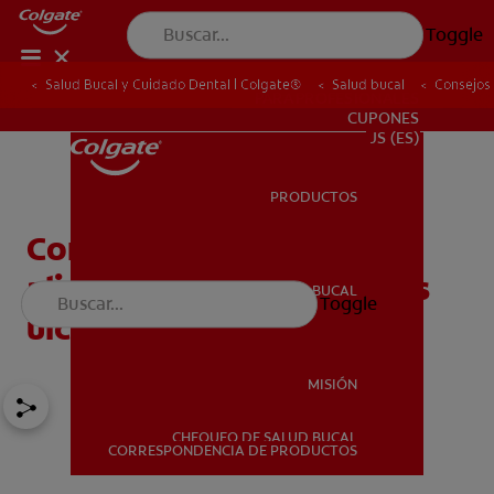
Toggle
Salud Bucal y Cuidado Dental | Colgate®
Salud bucal
Consejos 
PARA PROFESIONALES
CUPONES
US (ES)
PRODUCTOS
PRODUCTOS
Consejos para tratar y
aliviar las molestias de las
SALUD BUCAL
Toggle
SALUD BUCAL
úlceras bucales
MISIÓN
CHEQUEO DE SALUD BUCAL
MISIÓN
CORRESPONDENCIA DE PRODUCTOS