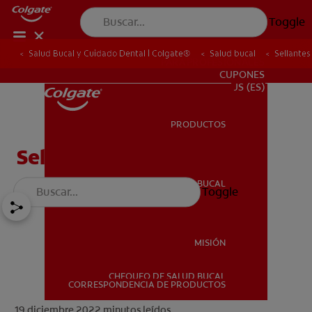
Toggle
Salud Bucal y Cuidado Dental | Colgate®
Salud bucal
Sellantes
PARA PROFESIONALES
CUPONES
US (ES)
PRODUCTOS
PRODUCTOS
Sellantes Dentales
SALUD BUCAL
Toggle
SALUD BUCAL
MISIÓN
CHEQUEO DE SALUD BUCAL
MISIÓN
CORRESPONDENCIA DE PRODUCTOS
19 diciembre 2022
minutos leídos