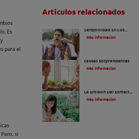
Artículos relacionados
ambios
¿Qué Causa La
Sensibilidad En Los
lo. Es
Dientes?
Más informacion
 y
s para el
¿Dolor de encías? Tres
causas sorprendentes
Más informacion
Erosión Dental: Como
La Erosión Del Esmalte
Afecta Sus Dientes
Más informacion
nicas
 Pero, si