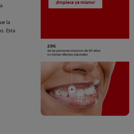
¡Empiece ya mismo!
da
ue la
os.
Esta