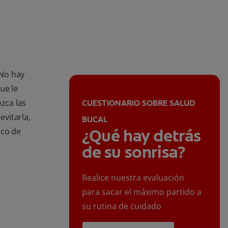
 No hay
ue le
ozca las
CUESTIONARIO SOBRE SALUD
evitarla,
BUCAL
¿Qué hay detrás
oco de
de su sonrisa?
Realice nuestra evaluación
para sacar el máximo partido a
su rutina de cuidado