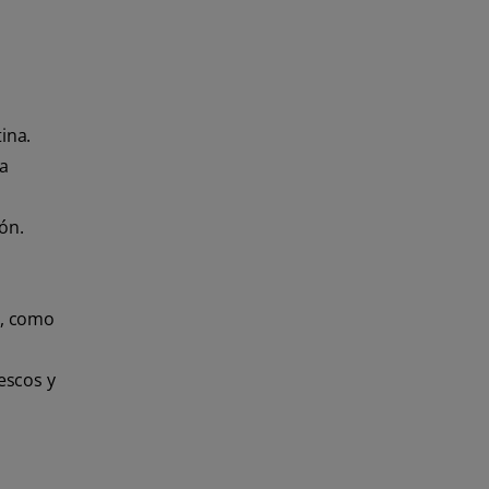
tina.
la
ión.
l, como
escos y