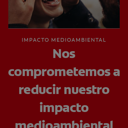
CHEQUEO DE SALUD BUCAL
SELECCIÓN DE PRODUCTOS
IMPACTO MEDIOAMBIENTAL
PARA PROFESIONALES
Nos
CUPONES
DÓNDE COMPRAR
comprometemos a
VE (ES)
reducir nuestro
SUSCRÍBETE
impacto
medioambiental