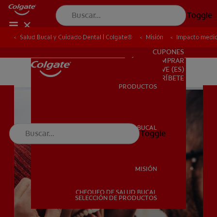
Toggle
Salud Bucal y Cuidado Dental | Colgate®
Salud Bucal y Cuidado Dental | Colgate®
Misión
Misión
Impacto medi
Impacto medi
PARA PROFESIONALES
CUPONES
DÓNDE COMPRAR
VE (ES)
SUSCRÍBETE
PRODUCTOS
PRODUCTOS
SALUD BUCAL
Toggle
SALUD BUCAL
MISIÓN
CHEQUEO DE SALUD BUCAL
MISIÓN
SELECCIÓN DE PRODUCTOS