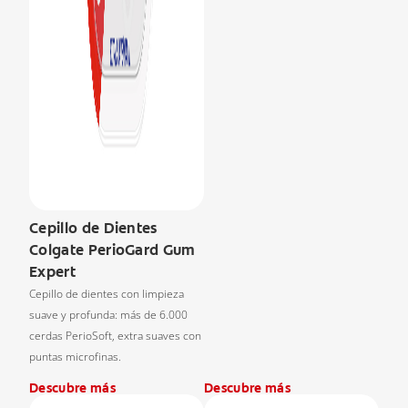
Cepillo de Dientes
Colgate PerioGard Gum
Expert
Cepillo de dientes con limpieza
suave y profunda: más de 6.000
cerdas PerioSoft, extra suaves con
puntas microfinas.
Descubre más
Descubre más