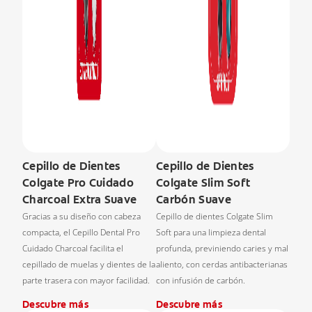
Cepillo de Dientes
Cepillo de Dientes
Colgate Pro Cuidado
Colgate Slim Soft
Charcoal Extra Suave
Carbón Suave
Gracias a su diseño con cabeza
Cepillo de dientes Colgate Slim
compacta, el Cepillo Dental Pro
Soft para una limpieza dental
Cuidado Charcoal facilita el
profunda, previniendo caries y mal
cepillado de muelas y dientes de la
aliento, con cerdas antibacterianas
parte trasera con mayor facilidad.
con infusión de carbón.
Descubre más
Descubre más