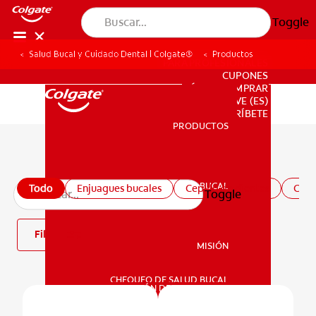
Toggle
Salud Bucal y Cuidado Dental | Colgate®
Productos
PARA PROFESIONALES
CUPONES
DÓNDE COMPRAR
VE (ES)
SUSCRÍBETE
PRODUCTOS
PRODUCTOS
Todos los productos
SALUD BUCAL
Todo
Enjuagues bucales
Cepillo de dientes
Crem
Toggle
SALUD BUCAL
Filtro
MISIÓN
CHEQUEO DE SALUD BUCAL
MISIÓN
SELECCIÓN DE PRODUCTOS