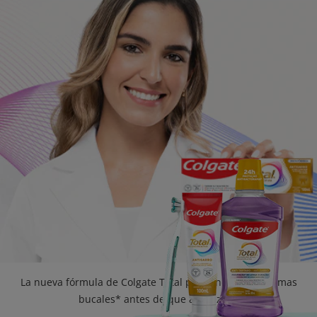
CHEQUEO DE SALUD BUCAL
SELECCIÓN DE PRODUCTOS
PARA PROFESIONALES
CUPONES
DÓNDE COMPRAR
VE (ES)
SUSCRÍBETE
La nueva fórmula de Colgate Total previene los problemas
bucales* antes de que aparezcan