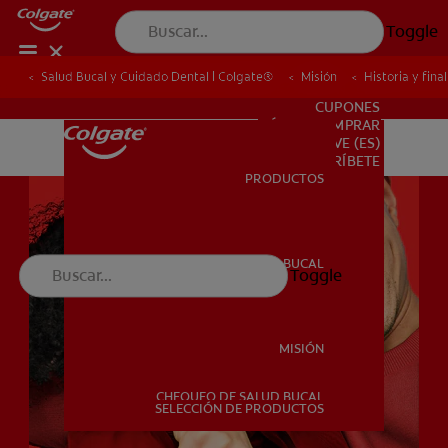
Toggle
Salud Bucal y Cuidado Dental | Colgate®
Salud Bucal y Cuidado Dental | Colgate®
Misión
Misión
Historia y fina
Historia y fina
PARA PROFESIONALES
CUPONES
DÓNDE COMPRAR
VE (ES)
SUSCRÍBETE
PRODUCTOS
PRODUCTOS
SALUD BUCAL
Toggle
SALUD BUCAL
MISIÓN
CHEQUEO DE SALUD BUCAL
MISIÓN
SELECCIÓN DE PRODUCTOS