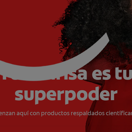
Tu sonrisa es t
superpoder
ienzan aquí con productos respaldados científica