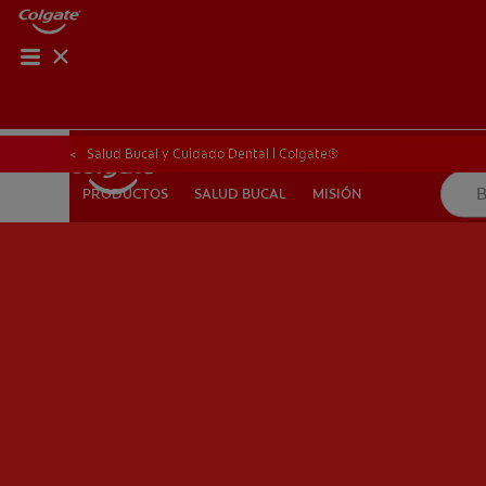
CHEQUEO DE SAL
CHEQUEO DE 
Salud Bucal y Cuidado Dental | Colgate®
SALUD BUCAL
MISIÓN
PRODUCTOS
PRODUCTOS
SALUD BUCAL
MISIÓN
PARA PROFESIONALES
CUPONES
DÓNDE COMPRAR