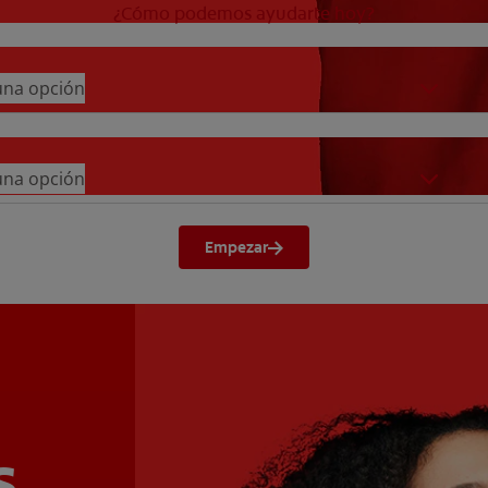
¿Cómo podemos ayudarte hoy?
 una opción
 una opción
Empezar
s