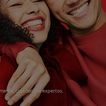
u
mente, creados por expertos.