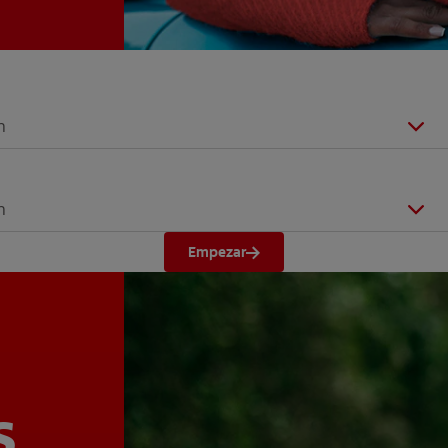
n
n
Empezar
s