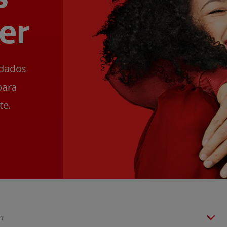
er
ldados
para
te.
n