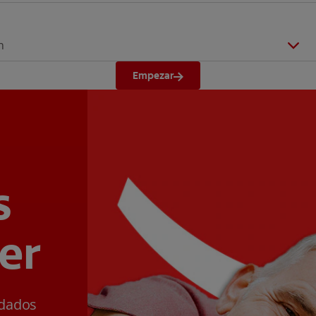
n
Empezar
s
er
ldados