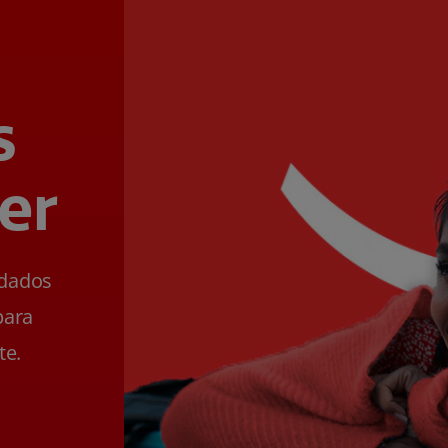
s
er
ldados
para
te.