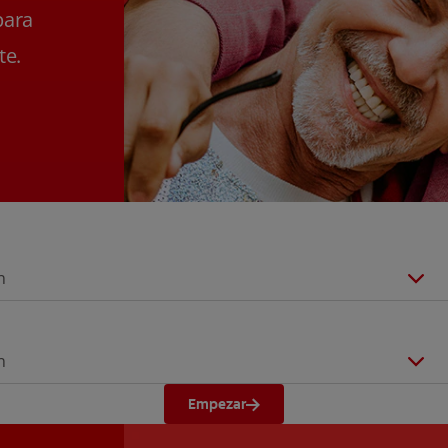
para
te.
n
n
Empezar