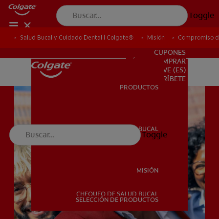
Toggle
Salud Bucal y Cuidado Dental | Colgate®
Salud Bucal y Cuidado Dental | Colgate®
Misión
Misión
Compromiso de
Compromiso de
PARA PROFESIONALES
CUPONES
DÓNDE COMPRAR
VE (ES)
SUSCRÍBETE
PRODUCTOS
PRODUCTOS
SALUD BUCAL
Toggle
SALUD BUCAL
MISIÓN
CHEQUEO DE SALUD BUCAL
MISIÓN
SELECCIÓN DE PRODUCTOS