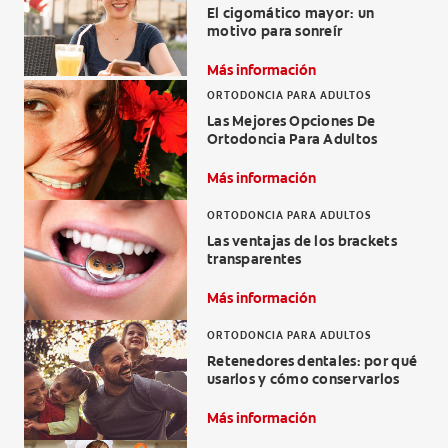
El cigomático mayor: un
CHEQUEO DE SALUD BUCAL
motivo para sonreír
SELECCIÓN DE PRODUCTOS
Más información
ORTODONCIA PARA ADULTOS
Las Mejores Opciones De
Ortodoncia Para Adultos
PARA PROFESIONALES
Más información
CUPONES
ORTODONCIA PARA ADULTOS
DÓNDE COMPRAR
Las ventajas de los brackets
transparentes
VE (ES)
Más información
SUSCRÍBETE
ORTODONCIA PARA ADULTOS
Retenedores dentales: por qué
usarlos y cómo conservarlos
Más información