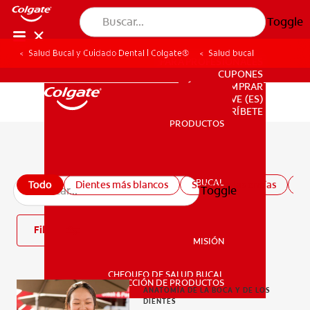
Toggle
Salud Bucal y Cuidado Dental | Colgate®
Salud bucal
PARA PROFESIONALES
CUPONES
DÓNDE COMPRAR
VE (ES)
SUSCRÍBETE
PRODUCTOS
PRODUCTOS
Todos los artículos de salud bucal
SALUD BUCAL
Todo
Dientes más blancos
Salud de las encías
Sa
Toggle
SALUD BUCAL
Filtro
MISIÓN
CHEQUEO DE SALUD BUCAL
MISIÓN
SELECCIÓN DE PRODUCTOS
ANATOMÍA DE LA BOCA Y DE LOS
DIENTES