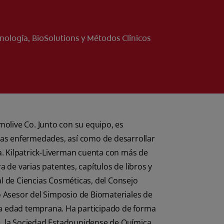
nología, BioSolutions y Métodos Clínicos
molive Co. Junto con su equipo, es
 las enfermedades, así como de desarrollar
ra. Kilpatrick-Liverman cuenta con más de
ra de varias patentes, capítulos de libros y
nal de Ciencias Cosméticas, del Consejo
o Asesor del Simposio de Biomateriales de
 una edad temprana. Ha participado de forma
e, la Sociedad Estadounidense de Química