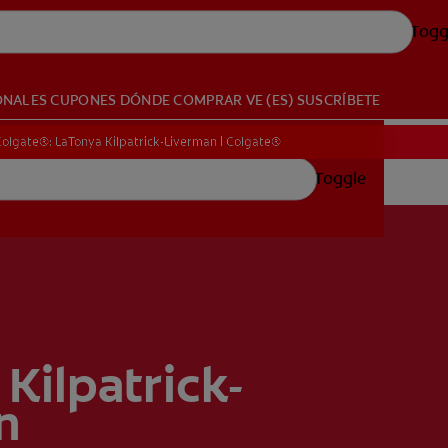
Togg
ONALES
CUPONES
DÓNDE COMPRAR
VE (ES)
SUSCRÍBETE
 Colgate®: LaTonya Kilpatrick-Liverman | Colgate®
Toggle
Kilpatrick-
n