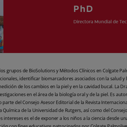
PhD
Directora Mundial de Tec
 los grupos de BioSolutions y Métodos Clínicos en Colgate Pal
cionales, identificar biomarcadores asociados con la salud y
dición de los cambios en la piel y en la cavidad bucal. La D
tigaciones en el área de la biología oral y de la piel. Es auto
do parte del Consejo Asesor Editorial de la Revista Internacio
ía Química de la Universidad de Rutgers, así como del Consej
es intereses es el de exponer a los niños a la ciencia desde
ción con fines educativos patrocinados por Colgate Palmoliv