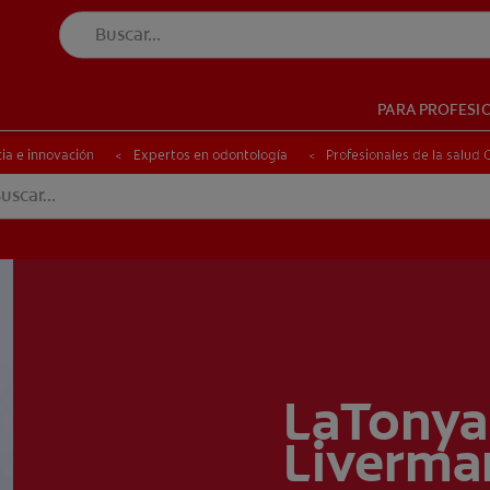
PARA PROFESI
UD BUCAL
SELECCIÓN DE PRODUCTOS
SALUD BUCAL
SELECCIÓN DE PRODUCTOS
ia e innovación
Expertos en odontología
Profesionales de la salud
VE (ES)
SUSCRÍBETE
LaTonya 
Liverma