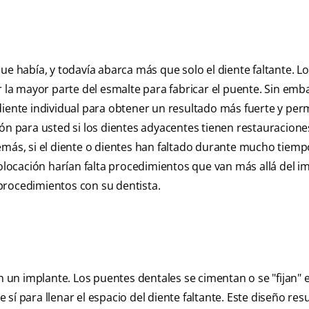
ue había, y todavía abarca más que solo el diente faltante. L
r la mayor parte del esmalte para fabricar el puente. Sin emb
 diente individual para obtener un resultado más fuerte y pe
ión para usted si los dientes adyacentes tienen restauracion
más, si el diente o dientes han faltado durante mucho tiempo
colocación harían falta procedimientos que van más allá del i
procedimientos con su dentista.
un implante. Los puentes dentales se cimentan o se "fijan" e
í para llenar el espacio del diente faltante. Este diseño resu