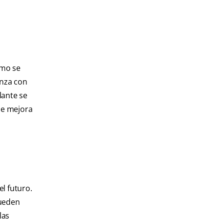
imo se
anza con
lante se
se mejora
l futuro.
pueden
las