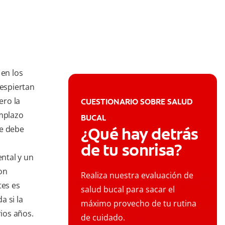
en los
despiertan
ero la
CUESTIONARIO SOBRE SALUD
emplazo
BUCAL
ue debe
¿Qué hay detrás
o
de tu sonrisa?
ental y un
on
Realiza nuestra evaluación de
tes es
salud bucal para sacar el
a si la
máximo provecho de tu rutina
rios años.
de cuidado.