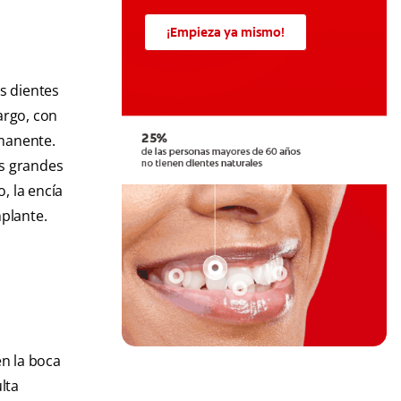
¡Empieza ya mismo!
os dientes
argo, con
rmanente.
es grandes
, la encía
mplante.
n la boca
lta