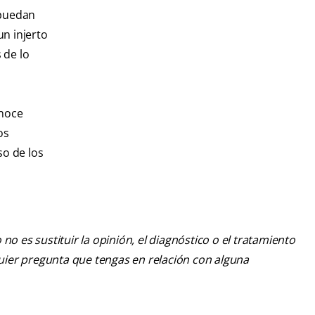
 puedan
un injerto
 de lo
onoce
os
o de los
o es sustituir la opinión, el diagnóstico o el tratamiento
lquier pregunta que tengas en relación con alguna