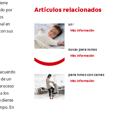
giene
Artículos relacionados
ilo por
os
Caries En Niños: ¿Qué
mal en
Es?
con sus
Más información
Consejos de Salud
bucal para Niños
Más información
La mejor crema dental
e acuerdo
para niños con caries
l de un
Más información
 proceso
a los
u diente
empo. En