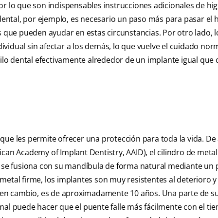
 por lo que son indispensables instrucciones adicionales de hi
 dental, por ejemplo, es necesario un paso más para pasar el h
s que pueden ayudar en estas circunstancias. Por otro lado, l
vidual sin afectar a los demás, lo que vuelve el cuidado nor
hilo dental efectivamente alrededor de un implante igual que 
que les permite ofrecer una protección para toda la vida. D
can Academy of Implant Dentistry, AAID), el cilindro de meta
ue se fusiona con su mandíbula de forma natural mediante un
etal firme, los implantes son muy resistentes al deterioro y 
l, en cambio, es de aproximadamente 10 años. Una parte de s
mal puede hacer que el puente falle más fácilmente con el ti