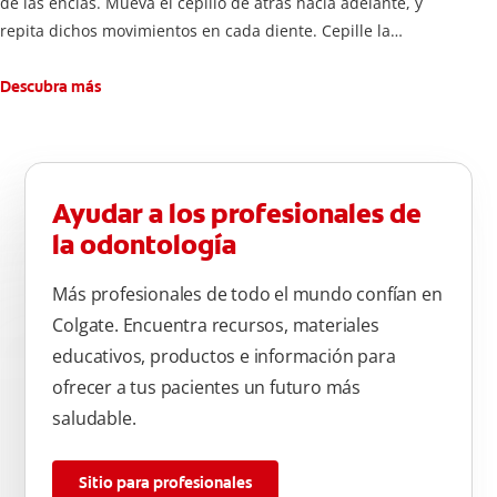
de las encías. Mueva el cepillo de atrás hacia adelante, y
repita dichos movimientos en cada diente. Cepille la
superficie interna de cada diente, usando la misma técnica de
atrás hacia adelante. Cepille la superficie masticatoria (parte
Descubra más
de arriba) del diente. Use la punta del cepillo para cepillar la
parte de atrás de cada diente –con cepilladas de adelante y
atrás, arriba y abajo, en la parte superior e inferior. No se
olvide de cepillar la lengua para quitar el mal olor causado
Ayudar a los profesionales de
por las bacterias.
la odontología
Más profesionales de todo el mundo confían en
Colgate. Encuentra recursos, materiales
educativos, productos e información para
ofrecer a tus pacientes un futuro más
saludable.
Sitio para profesionales