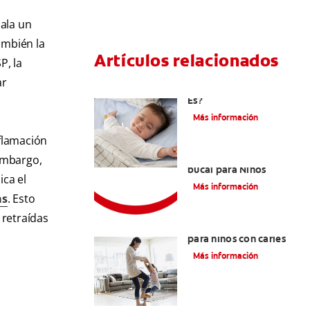
ñala un
ambién la
Artículos relacionados
P, la
ar
Caries En Niños: ¿Qué
Es?
Más información
flamación
Consejos de Salud
embargo,
bucal para Niños
ica el
Más información
as
. Esto
 retraídas
La mejor crema dental
para niños con caries
Más información