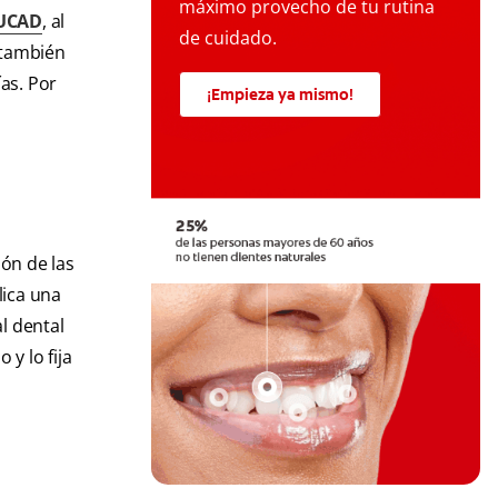
máximo provecho de tu rutina
 UCAD
, al
de cuidado.
también
ías. Por
¡Empieza ya mismo!
ión de las
lica una
al dental
y lo fija