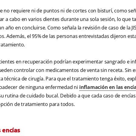
le no requiere ni de puntos ni de cortes con bisturí, como se
r a cabo en varios dientes durante una sola sesión, lo que t
 año en concluirse. Como señala la revisión de caso de la JIS
os. Además, el 95% de las personas entrevistadas dijeron est
ratamiento.
acientes en recuperación podrían experimentar sangrado e in
pueden controlar con medicamentos de venta sin receta. Sin 
técnica de cirugía. Para que el tratamiento tenga éxito, expl
n padecer de ninguna enfermedad ni
inflamación en las encí
u rutina de cuidado bucal. Debido a que cada caso de encías
 opción de tratamiento para todos.
s encías