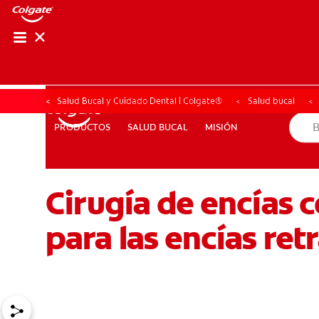
CHEQUEO DE SAL
CHEQUEO DE 
Salud Bucal y Cuidado Dental | Colgate®
Salud bucal
SALUD BUCAL
MISIÓN
PRODUCTOS
PRODUCTOS
SALUD BUCAL
MISIÓN
Cirugía de encías 
PARA PROFESIONALES
CUPONES
DÓNDE COMPRAR
para las encías ret