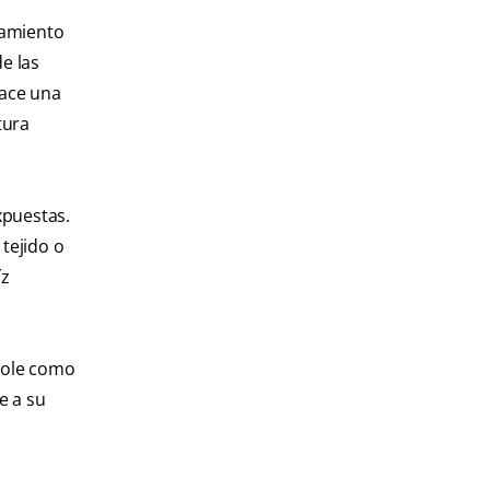
tamiento
de las
hace una
tura
xpuestas.
tejido o
íz
nhole como
e a su