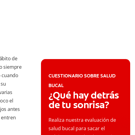
ábito de
o siempre
so cuando
CUESTIONARIO SOBRE SALUD
 su
BUCAL
varias
¿Qué hay detrás
oco el
de tu sonrisa?
jos antes
 entren
Realiza nuestra evaluación de
salud bucal para sacar el