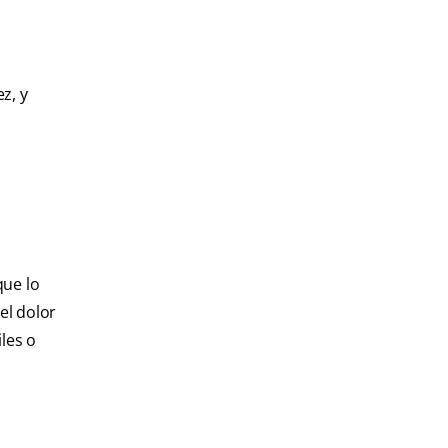
z, y
que lo
el dolor
les o