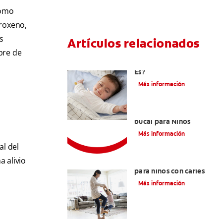
como
proxeno,
s
Artículos relacionados
pre de
Caries En Niños: ¿Qué
Es?
Más información
Consejos de Salud
bucal para Niños
Más información
l del
 alivio
La mejor crema dental
para niños con caries
Más información