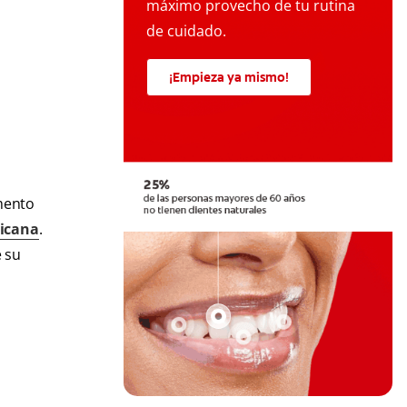
máximo provecho de tu rutina
de cuidado.
¡Empieza ya mismo!
mento
ricana
.
e su