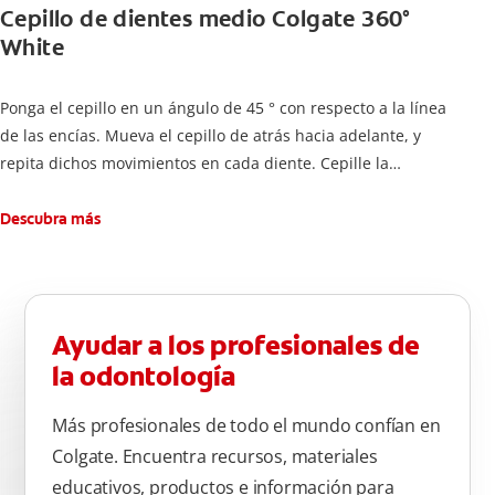
Cepillo de dientes medio Colgate 360°
White
Ponga el cepillo en un ángulo de 45 ° con respecto a la línea
de las encías. Mueva el cepillo de atrás hacia adelante, y
repita dichos movimientos en cada diente. Cepille la
superficie interna de cada diente, usando la misma técnica de
atrás hacia adelante. Cepille la superficie masticatoria (parte
Descubra más
de arriba) del diente. Use la punta del cepillo para cepillar la
parte de atrás de cada diente –con cepilladas de adelante y
atrás, arriba y abajo, en la parte superior e inferior. No se
olvide de cepillar la lengua para quitar el mal olor causado
Ayudar a los profesionales de
por las bacterias.
la odontología
Más profesionales de todo el mundo confían en
Colgate. Encuentra recursos, materiales
educativos, productos e información para