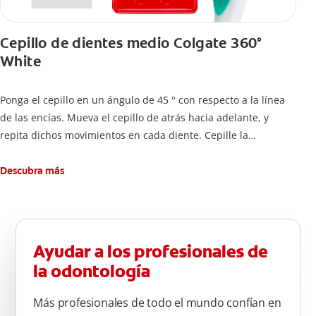
Cepillo de dientes medio Colgate 360°
White
Ponga el cepillo en un ángulo de 45 ° con respecto a la línea
de las encías. Mueva el cepillo de atrás hacia adelante, y
repita dichos movimientos en cada diente. Cepille la
superficie interna de cada diente, usando la misma técnica de
atrás hacia adelante. Cepille la superficie masticatoria (parte
Descubra más
de arriba) del diente. Use la punta del cepillo para cepillar la
parte de atrás de cada diente –con cepilladas de adelante y
atrás, arriba y abajo, en la parte superior e inferior. No se
olvide de cepillar la lengua para quitar el mal olor causado
Ayudar a los profesionales de
por las bacterias.
la odontología
Más profesionales de todo el mundo confían en