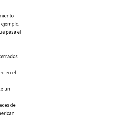
imiento
r ejemplo,
ue pasa el
 cerrados
eo en el
te un
paces de
merican