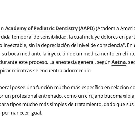
n Academy of Pediatric Dentistry (AAPD)
(Academia Ameri
dida temporal de sensibilidad, la cual incluye dolores en part
inyectable, sin la depreciación del nivel de consciencia". En 
de su boca mediante la inyección de un medicamento en el inte
 durante este proceso. La anestesia general, según
Aetna
, se
espirar mientras se encuentra adormecido.
eneral posee una función mucho más específica en relación c
or un profesional entrenado, como un cirujano bucomaxilofac
al) para tipos mucho más simples de tratamiento, dado que sus
 permanecer igual.