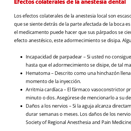
Efectos colaterales de la anestesia dental
Los efectos colaterales de la anestesia local son esc
que se siente detrás de la parte afectada de la boca e
el medicamento puede hacer que sus párpados se cierr
efecto anestésico, este adormecimiento se disipa. Alg
Incapacidad de parpadear – Si usted no consigue
hasta que el adormecimiento se disipe, de tal 
Hematoma – Descrito como una hinchazón llena de
momento de la inyección.
Arritmia cardíaca – El fármaco vasoconstrictor p
minuto o dos. Asegúrese de mencionarlo a su den
Daños a los nervios – Si la aguja alcanza direct
durar semanas o meses. Los daños de los nervios
Society of Regional Anesthesia and Pain Medicine