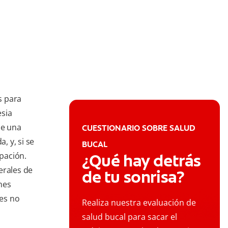
s para
esia
de una
CUESTIONARIO SOBRE SALUD
, y, si se
BUCAL
pación.
¿Qué hay detrás
erales de
de tu sonrisa?
nes
tes no
Realiza nuestra evaluación de
salud bucal para sacar el