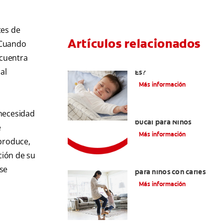
tes de
Artículos relacionados
 Cuando
ncuentra
Caries En Niños: ¿Qué
al
Es?
Más información
 necesidad
Consejos de Salud
bucal para Niños
e
Más información
 produce,
ción de su
La mejor crema dental
 se
para niños con caries
Más información