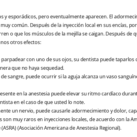
asos y esporádicos, pero eventualmente aparecen. El adormec
s muy común. Después de la inyección local en sus encías, po
en o que los músculos de la mejilla se caigan. Después de q
unos otros efectos:
 parpadear con uno de sus ojos, su dentista puede taparlos
manera que no haya sequedad.
 sangre, puede ocurrir si la aguja alcanza un vaso sanguín
resente en la anestesia puede elevar su ritmo cardíaco duran
tista en el caso de que usted lo note.
amente un nervio, puede causarle adormecimiento y dolor, ca
 son muy raros en inyecciones locales, de acuerdo con la A
 (ASRA) (Asociación Americana de Anestesia Regional).