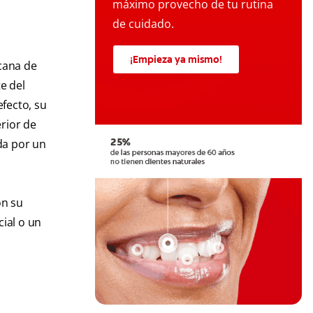
máximo provecho de tu rutina
de cuidado.
¡Empieza ya mismo!
cana de
e del
efecto, su
rior de
da por un
on su
ial o un