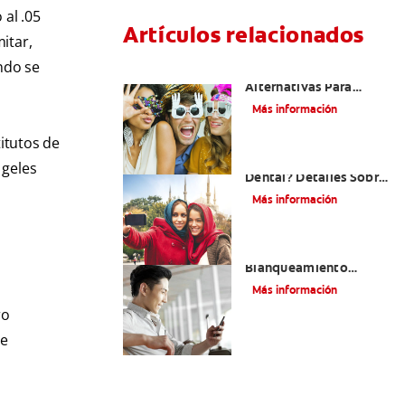
al .05
Artículos relacionados
itar,
ndo se
¿Existen Otras
Alternativas Para
Mejorar Mi Sonrisa?
Más información
itutos de
¿Qué Es El Adhesivo
 geles
Dental? Detalles Sobre
Los Métodos Y Los
Más información
Procedimientos Del
Adhesivo Dental
Mejorando Mi Sonrisa.
Blanqueamiento
Dental Y Carillas
Más información
ro
de