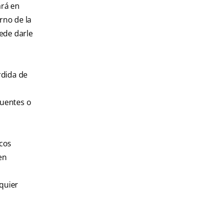
ará en
rno de la
uede darle
rdida de
puentes o
icos
en
lquier