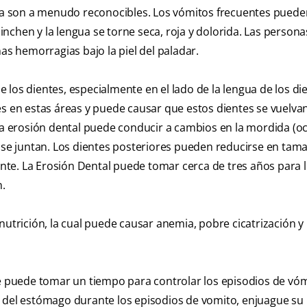
a son a menudo reconocibles. Los vómitos frecuentes puede
hinchen y la lengua se torne seca, roja y dolorida. Las person
as hemorragias bajo la piel del paladar.
los dientes, especialmente en el lado de la lengua de los di
es en estas áreas y puede causar que estos dientes se vuelva
era erosión dental puede conducir a cambios en la mordida (oc
s se juntan. Los dientes posteriores pueden reducirse en tam
te. La Erosión Dental puede tomar cerca de tres años para l
n.
trición, la cual puede causar anemia, pobre cicatrización y
se puede tomar un tiempo para controlar los episodios de vó
o del estómago durante los episodios de vomito, enjuague su