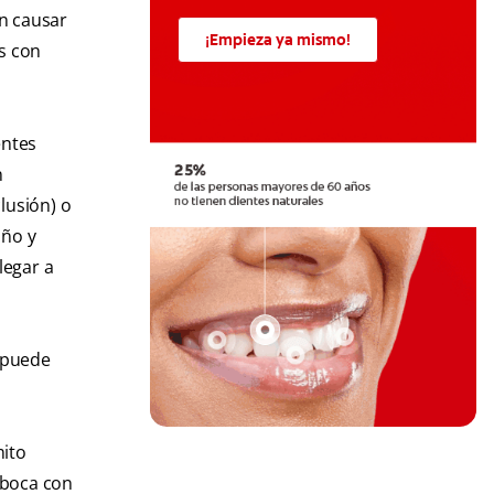
n causar
¡Empieza ya mismo!
as con
entes
n
lusión) o
año y
legar a
 puede
mito
 boca con