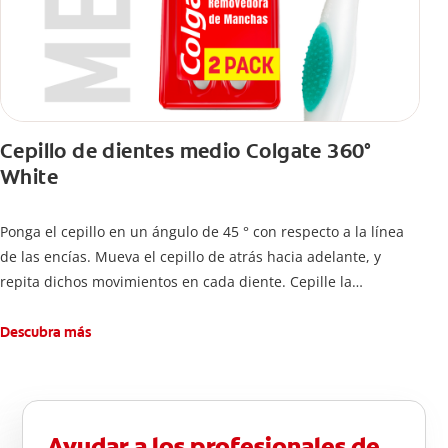
Cepillo de dientes medio Colgate 360°
White
Ponga el cepillo en un ángulo de 45 ° con respecto a la línea
de las encías. Mueva el cepillo de atrás hacia adelante, y
repita dichos movimientos en cada diente. Cepille la
superficie interna de cada diente, usando la misma técnica de
atrás hacia adelante. Cepille la superficie masticatoria (parte
Descubra más
de arriba) del diente. Use la punta del cepillo para cepillar la
parte de atrás de cada diente –con cepilladas de adelante y
atrás, arriba y abajo, en la parte superior e inferior. No se
olvide de cepillar la lengua para quitar el mal olor causado
Ayudar a los profesionales de