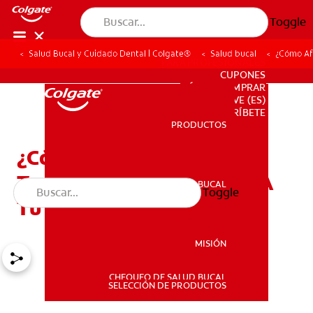
Toggle
Salud Bucal y Cuidado Dental | Colgate®
Salud bucal
¿Cómo Afe
PARA PROFESIONALES
CUPONES
DÓNDE COMPRAR
VE (ES)
SUSCRÍBETE
PRODUCTOS
PRODUCTOS
¿Cómo Afectan Los
Trastornos Alimenticios A
SALUD BUCAL
Toggle
SALUD BUCAL
Tu Boca?
MISIÓN
CHEQUEO DE SALUD BUCAL
MISIÓN
SELECCIÓN DE PRODUCTOS