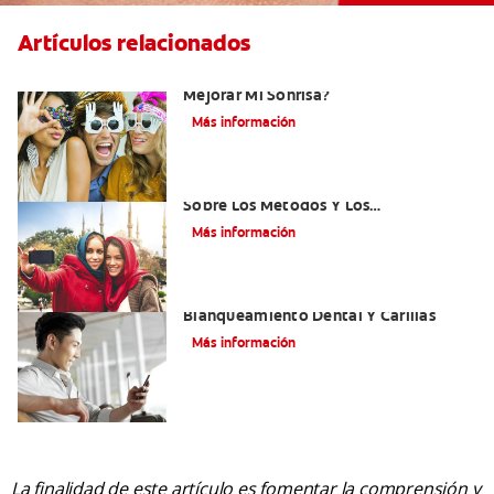
Artículos relacionados
¿Existen Otras Alternativas Para
Mejorar Mi Sonrisa?
Más información
¿Qué Es El Adhesivo Dental? Detalles
Sobre Los Métodos Y Los
Procedimientos Del Adhesivo Dental
Más información
Mejorando Mi Sonrisa.
Blanqueamiento Dental Y Carillas
Más información
La finalidad de este artículo es fomentar la comprensión y