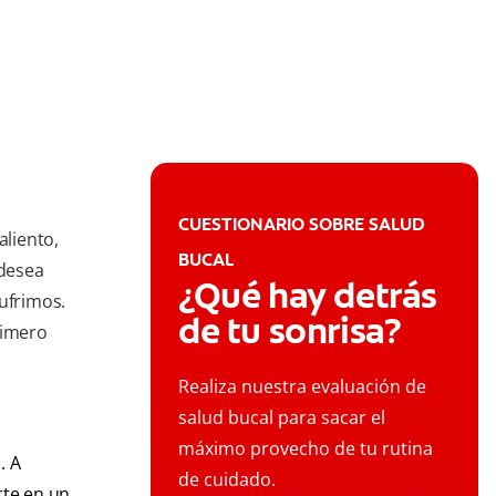
CUESTIONARIO SOBRE SALUD
liento,
BUCAL
desea
¿Qué hay detrás
ufrimos.
de tu sonrisa?
rimero
Realiza nuestra evaluación de
salud bucal para sacar el
máximo provecho de tu rutina
. A
de cuidado.
rte en un