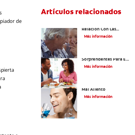
Artículos relacionados
s
mpiador de
El Mal Aliento Y Su
Relación Con Las
Enfermedades Orales Y
Más información
Sistémicas
Cinco Razones
Sorprendentes Para El
Mal Aliento En Los
Más información
spierta
Niños
ara
Tratamiento para el
a
Mal Aliento
Más información