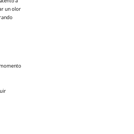
 atento a
ar un olor
erando
el momento
uir