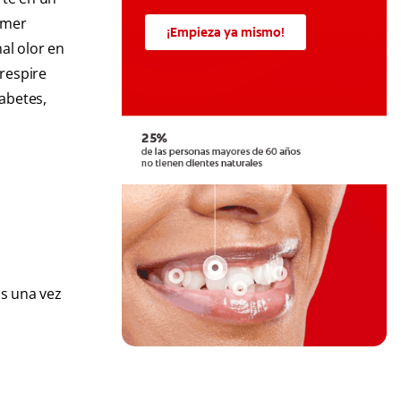
omer
¡Empieza ya mismo!
al olor en
respire
abetes,
os una vez