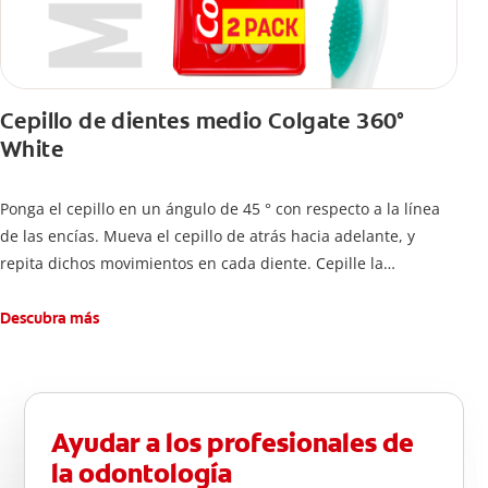
Cepillo de dientes medio Colgate 360°
White
Ponga el cepillo en un ángulo de 45 ° con respecto a la línea
de las encías. Mueva el cepillo de atrás hacia adelante, y
repita dichos movimientos en cada diente. Cepille la
superficie interna de cada diente, usando la misma técnica de
atrás hacia adelante. Cepille la superficie masticatoria (parte
Descubra más
de arriba) del diente. Use la punta del cepillo para cepillar la
parte de atrás de cada diente –con cepilladas de adelante y
atrás, arriba y abajo, en la parte superior e inferior. No se
olvide de cepillar la lengua para quitar el mal olor causado
Ayudar a los profesionales de
por las bacterias.
la odontología