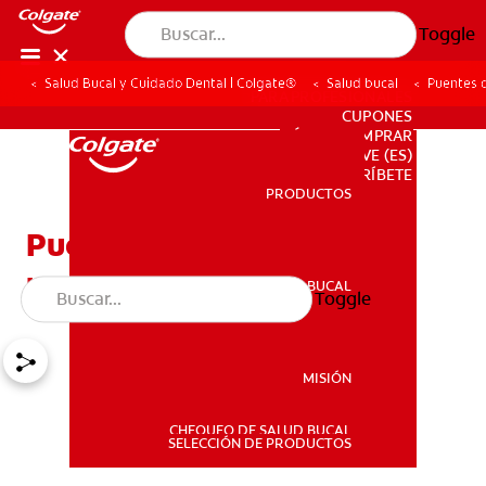
Toggle
Salud Bucal y Cuidado Dental | Colgate®
Salud bucal
Puentes 
PARA PROFESIONALES
CUPONES
DÓNDE COMPRAR
VE (ES)
SUSCRÍBETE
PRODUCTOS
PRODUCTOS
Puentes dentales
removibles: Qué esperar
SALUD BUCAL
Toggle
SALUD BUCAL
MISIÓN
CHEQUEO DE SALUD BUCAL
MISIÓN
SELECCIÓN DE PRODUCTOS