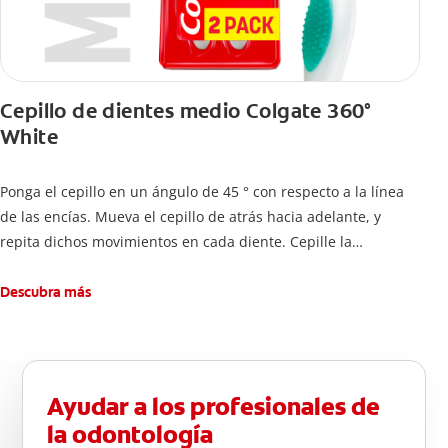
Cepillo de dientes medio Colgate 360°
White
Ponga el cepillo en un ángulo de 45 ° con respecto a la línea
de las encías. Mueva el cepillo de atrás hacia adelante, y
repita dichos movimientos en cada diente. Cepille la
superficie interna de cada diente, usando la misma técnica de
atrás hacia adelante. Cepille la superficie masticatoria (parte
Descubra más
de arriba) del diente. Use la punta del cepillo para cepillar la
parte de atrás de cada diente –con cepilladas de adelante y
atrás, arriba y abajo, en la parte superior e inferior. No se
olvide de cepillar la lengua para quitar el mal olor causado
Ayudar a los profesionales de
por las bacterias.
la odontología