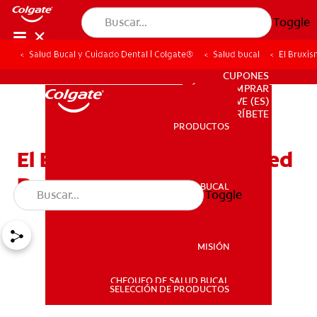
Toggle
Salud Bucal y Cuidado Dental | Colgate®
Salud bucal
El Bruxi
PARA PROFESIONALES
CUPONES
DÓNDE COMPRAR
VE (ES)
SUSCRÍBETE
PRODUCTOS
PRODUCTOS
El Bruxismo, ¿Padece Usted
De Esto?
SALUD BUCAL
Toggle
SALUD BUCAL
MISIÓN
CHEQUEO DE SALUD BUCAL
MISIÓN
SELECCIÓN DE PRODUCTOS