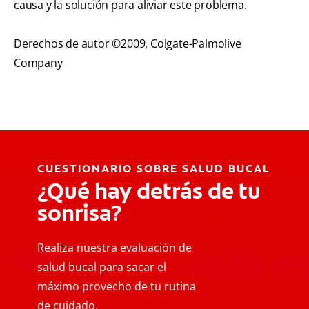
causa y la solución para aliviar este problema.
Derechos de autor ©2009, Colgate-Palmolive
Company
CUESTIONARIO SOBRE SALUD BUCAL
¿Qué hay detrás de tu
sonrisa?
Realiza nuestra evaluación de
salud bucal para sacar el
máximo provecho de tu rutina
de cuidado.