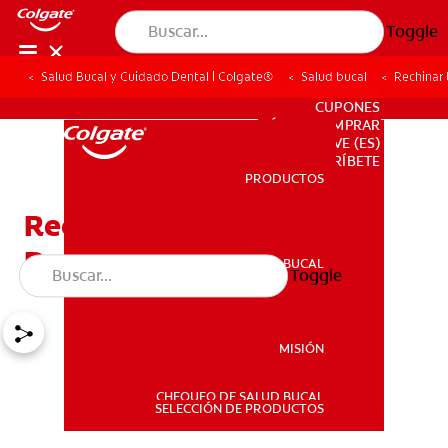
Toggle
Salud Bucal y Cuidado Dental | Colgate®
Salud bucal
Rechinar
PARA PROFESIONALES
CUPONES
DÓNDE COMPRAR
VE (ES)
SUSCRÍBETE
PRODUCTOS
PRODUCTOS
Rechinar Los Dientes
Durante La Noche
SALUD BUCAL
Toggle
SALUD BUCAL
MISIÓN
CHEQUEO DE SALUD BUCAL
MISIÓN
SELECCIÓN DE PRODUCTOS