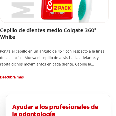
Cepillo de dientes medio Colgate 360°
White
Ponga el cepillo en un ángulo de 45 ° con respecto a la línea
de las encías. Mueva el cepillo de atrás hacia adelante, y
repita dichos movimientos en cada diente. Cepille la
superficie interna de cada diente, usando la misma técnica de
atrás hacia adelante. Cepille la superficie masticatoria (parte
Descubra más
de arriba) del diente. Use la punta del cepillo para cepillar la
parte de atrás de cada diente –con cepilladas de adelante y
atrás, arriba y abajo, en la parte superior e inferior. No se
olvide de cepillar la lengua para quitar el mal olor causado
Ayudar a los profesionales de
por las bacterias.
la odontología