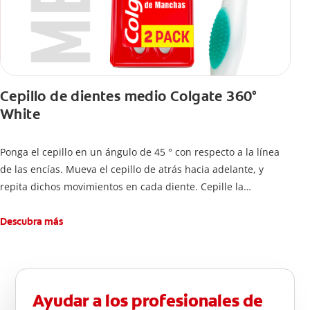
Cepillo de dientes medio Colgate 360°
White
Ponga el cepillo en un ángulo de 45 ° con respecto a la línea
de las encías. Mueva el cepillo de atrás hacia adelante, y
repita dichos movimientos en cada diente. Cepille la
superficie interna de cada diente, usando la misma técnica de
atrás hacia adelante. Cepille la superficie masticatoria (parte
Descubra más
de arriba) del diente. Use la punta del cepillo para cepillar la
parte de atrás de cada diente –con cepilladas de adelante y
atrás, arriba y abajo, en la parte superior e inferior. No se
olvide de cepillar la lengua para quitar el mal olor causado
Ayudar a los profesionales de
por las bacterias.