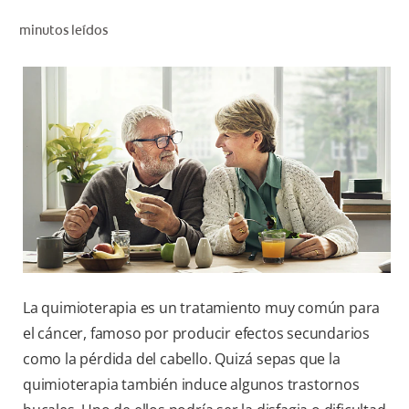
CHEQUEO DE SALUD BUCAL
minutos leídos
SELECCIÓN DE PRODUCTOS
PARA PROFESIONALES
CUPONES
DÓNDE COMPRAR
VE (ES)
SUSCRÍBETE
La quimioterapia es un tratamiento muy común para
el cáncer, famoso por producir efectos secundarios
como la pérdida del cabello. Quizá sepas que la
quimioterapia también induce algunos trastornos