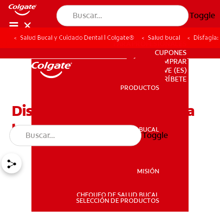
Toggle
Salud Bucal y Cuidado Dental | Colgate®
Salud bucal
Disfagia:
PARA PROFESIONALES
CUPONES
DÓNDE COMPRAR
VE (ES)
SUSCRÍBETE
PRODUCTOS
PRODUCTOS
Disfagia: la dificultad para
tragar
SALUD BUCAL
Toggle
SALUD BUCAL
MISIÓN
CHEQUEO DE SALUD BUCAL
MISIÓN
SELECCIÓN DE PRODUCTOS