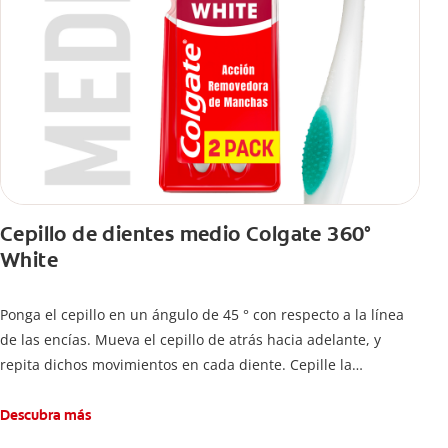
Cepillo de dientes medio Colgate 360°
White
Ponga el cepillo en un ángulo de 45 ° con respecto a la línea
de las encías. Mueva el cepillo de atrás hacia adelante, y
repita dichos movimientos en cada diente. Cepille la
superficie interna de cada diente, usando la misma técnica de
atrás hacia adelante. Cepille la superficie masticatoria (parte
Descubra más
de arriba) del diente. Use la punta del cepillo para cepillar la