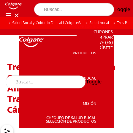
Toggle
Salud Bucal y Cuidado Dental | Colgate®
Salud bucal
Tres Buen
PARA PROFESIONALES
CUPONES
DÓNDE COMPRAR
VE (ES)
SUSCRÍBETE
PRODUCTOS
PRODUCTOS
Tres Buenos Motivos Para
Consultar A Su Dentista
SALUD BUCAL
Toggle
SALUD BUCAL
Antes De Realizar Un
Tratamiento Contra El
MISIÓN
Cáncer
CHEQUEO DE SALUD BUCAL
MISIÓN
SELECCIÓN DE PRODUCTOS