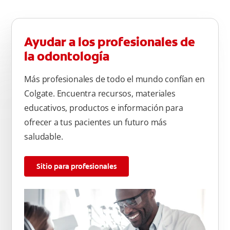
parte de atrás de cada diente –con cepilladas de adelante y
atrás, arriba y abajo, en la parte superior e inferior. No se
olvide de cepillar la lengua para quitar el mal olor causado
Ayudar a los profesionales de
por las bacterias.
la odontología
Más profesionales de todo el mundo confían en
Colgate. Encuentra recursos, materiales
educativos, productos e información para
ofrecer a tus pacientes un futuro más
saludable.
Sitio para profesionales