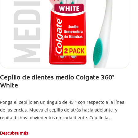
Cepillo de dientes medio Colgate 360°
White
Ponga el cepillo en un ángulo de 45 ° con respecto a la línea
de las encías. Mueva el cepillo de atrás hacia adelante, y
repita dichos movimientos en cada diente. Cepille la
superficie interna de cada diente, usando la misma técnica de
atrás hacia adelante. Cepille la superficie masticatoria (parte
Descubra más