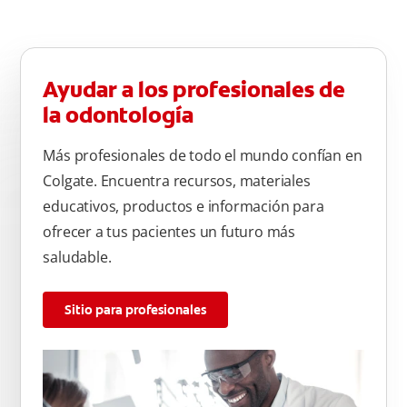
de arriba) del diente. Use la punta del cepillo para cepillar la
parte de atrás de cada diente –con cepilladas de adelante y
atrás, arriba y abajo, en la parte superior e inferior. No se
olvide de cepillar la lengua para quitar el mal olor causado
Ayudar a los profesionales de
por las bacterias.
la odontología
Más profesionales de todo el mundo confían en
Colgate. Encuentra recursos, materiales
educativos, productos e información para
ofrecer a tus pacientes un futuro más
saludable.
Sitio para profesionales