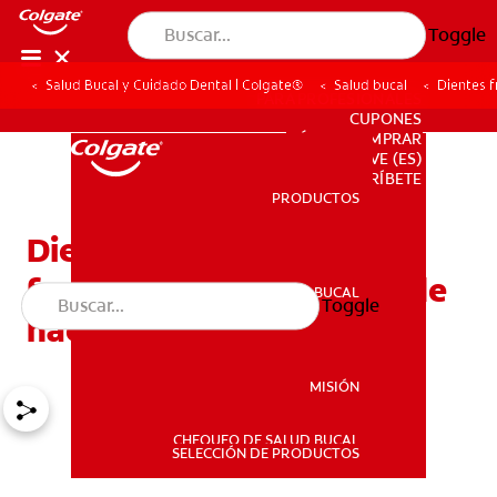
Toggle
Salud Bucal y Cuidado Dental | Colgate®
Salud bucal
Dientes f
PARA PROFESIONALES
CUPONES
DÓNDE COMPRAR
VE (ES)
SUSCRÍBETE
PRODUCTOS
PRODUCTOS
Dientes frontales
fracturados ¿Qué se puede
SALUD BUCAL
Toggle
SALUD BUCAL
hacer?
MISIÓN
CHEQUEO DE SALUD BUCAL
MISIÓN
SELECCIÓN DE PRODUCTOS