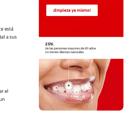
¡Empieza ya mismo!
te está
al a sus
r el
 un