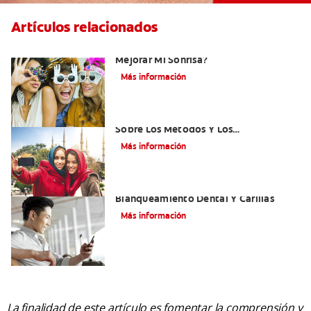
Artículos relacionados
¿Existen Otras Alternativas Para
Mejorar Mi Sonrisa?
Más información
¿Qué Es El Adhesivo Dental? Detalles
Sobre Los Métodos Y Los
Procedimientos Del Adhesivo Dental
Más información
Mejorando Mi Sonrisa.
Blanqueamiento Dental Y Carillas
Más información
La finalidad de este artículo es fomentar la comprensión y