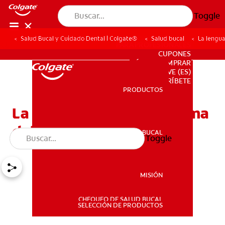
Toggle
Salud Bucal y Cuidado Dental | Colgate®
Salud bucal
La lengua
PARA PROFESIONALES
CUPONES
DÓNDE COMPRAR
VE (ES)
SUSCRÍBETE
PRODUCTOS
PRODUCTOS
La lengua blanca: el enigma
del mal aliento
SALUD BUCAL
Toggle
SALUD BUCAL
MISIÓN
CHEQUEO DE SALUD BUCAL
MISIÓN
SELECCIÓN DE PRODUCTOS