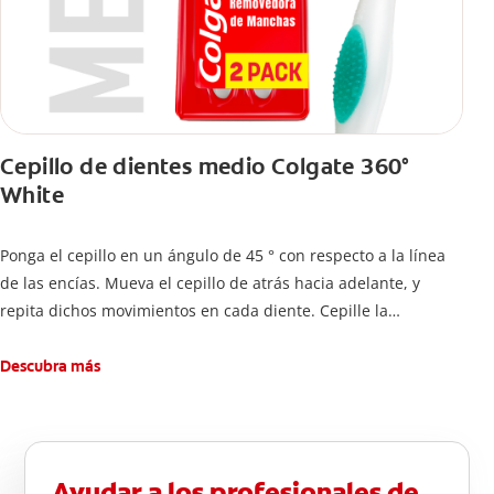
Cepillo de dientes medio Colgate 360°
White
Ponga el cepillo en un ángulo de 45 ° con respecto a la línea
de las encías. Mueva el cepillo de atrás hacia adelante, y
repita dichos movimientos en cada diente. Cepille la
superficie interna de cada diente, usando la misma técnica de
atrás hacia adelante. Cepille la superficie masticatoria (parte
Descubra más
de arriba) del diente. Use la punta del cepillo para cepillar la
parte de atrás de cada diente –con cepilladas de adelante y
atrás, arriba y abajo, en la parte superior e inferior. No se
olvide de cepillar la lengua para quitar el mal olor causado
Ayudar a los profesionales de