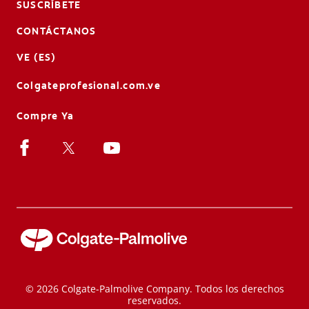
SUSCRÍBETE
CHEQUEO DE SALUD BUCAL
CONTÁCTANOS
SELECCIÓN DE PRODUCTOS
VE (ES)
Colgateprofesional.com.ve
PARA PROFESIONALES
Compre Ya
CUPONES
DÓNDE COMPRAR
VE (ES)
SUSCRÍBETE
© 2026 Colgate-Palmolive Company. Todos los derechos
reservados.