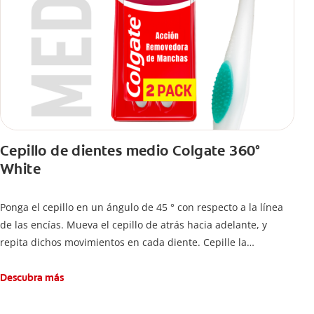
Cepillo de dientes medio Colgate 360°
White
Ponga el cepillo en un ángulo de 45 ° con respecto a la línea
de las encías. Mueva el cepillo de atrás hacia adelante, y
repita dichos movimientos en cada diente. Cepille la
superficie interna de cada diente, usando la misma técnica de
atrás hacia adelante. Cepille la superficie masticatoria (parte
Descubra más
de arriba) del diente. Use la punta del cepillo para cepillar la
parte de atrás de cada diente –con cepilladas de adelante y