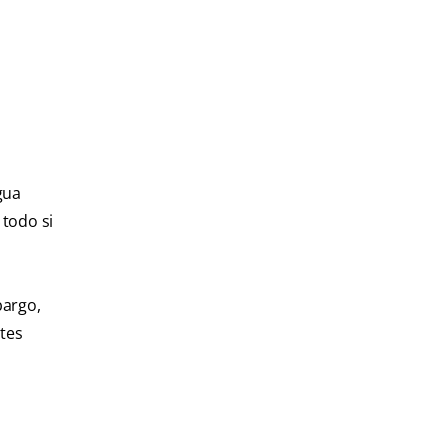
gua
 todo si
bargo,
ntes