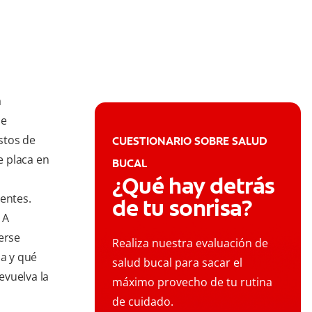
a
ne
estos de
CUESTIONARIO SOBRE SALUD
e placa en
BUCAL
¿Qué hay detrás
ientes.
de tu sonrisa?
 A
erse
Realiza nuestra evaluación de
a y qué
salud bucal para sacar el
evuelva la
máximo provecho de tu rutina
de cuidado.