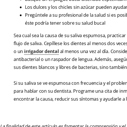
Los dulces y los chicles sin azúcar pueden ayudar
Pregúntele a su profesional de la salud si es pos
éste podría tener sobre su salud bucal
Sea cual sea la causa de su saliva espumosa, practica
flujo de saliva. Cepíllese los dientes al menos dos veces
o un
irrigador dental
al menos una vez al día. Consi
antibacterial o un raspador de lengua. Además, asegú
sus dientes blancos y libres de bacterias, sino tambi
Si su saliva se ve espumosa con frecuencia y el proble
para hablar con su dentista. Programe una cita de inme
encontrar la causa, reducir sus síntomas y ayudarle a 
La finalidad de este artículo es fomentar la comprensión y el