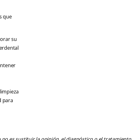
os que
jorar su
terdental
antener
 limpieza
d para
o es sustituir la opinión, el diagnóstico o el tratamiento