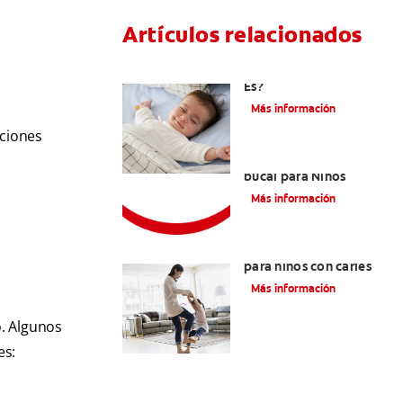
Artículos relacionados
Caries En Niños: ¿Qué
Es?
Más información
iciones
Consejos de Salud
bucal para Niños
Más información
La mejor crema dental
para niños con caries
Más información
o. Algunos
es: