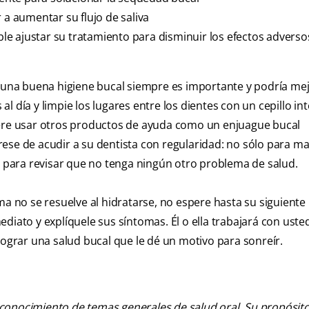
 a aumentar su flujo de saliva
ible ajustar su tratamiento para disminuir los efectos advers
r una buena higiene bucal siempre es importante y podría me
 al día y limpie los lugares entre los dientes con un cepillo in
dere usar otros productos de ayuda como un enjuague bucal
rese de acudir a su dentista con regularidad: no sólo para m
én para revisar que no tenga ningún otro problema de salud.
ma no se resuelve al hidratarse, no espere hasta su siguiente
diato y explíquele sus síntomas. Él o ella trabajará con uste
lograr una salud bucal que le dé un motivo para sonreír.
 conocimiento de temas generales de salud oral. Su propósito n