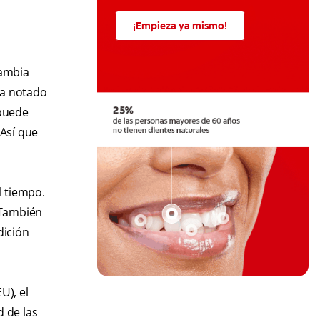
¡Empieza ya mismo!
cambia
ya notado
 puede
 Así que
l tiempo.
 También
dición
U), el
 de las