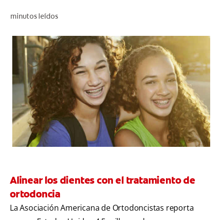
CHEQUEO DE SALUD BUCAL
minutos leídos
SELECCIÓN DE PRODUCTOS
PARA PROFESIONALES
CUPONES
DÓNDE COMPRAR
VE (ES)
SUSCRÍBETE
Alinear los dientes con el tratamiento de
ortodoncia
La Asociación Americana de Ortodoncistas reporta