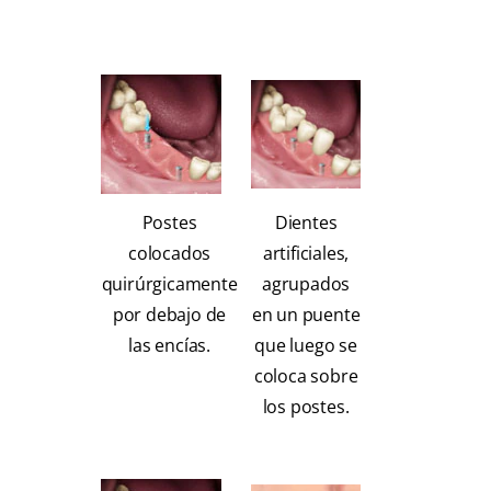
Postes
Dientes
colocados
artificiales,
quirúrgicamente
agrupados
por debajo de
en un puente
las encías.
que luego se
coloca sobre
los postes.