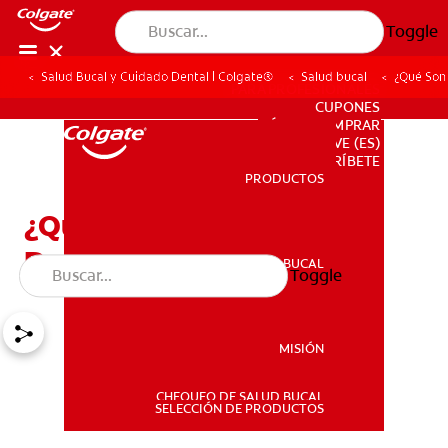
Toggle
Salud Bucal y Cuidado Dental | Colgate®
Salud bucal
¿Qué Son
PARA PROFESIONALES
CUPONES
DÓNDE COMPRAR
VE (ES)
SUSCRÍBETE
PRODUCTOS
PRODUCTOS
¿Qué Son Los Implantes
Dentales?
SALUD BUCAL
Toggle
SALUD BUCAL
MISIÓN
CHEQUEO DE SALUD BUCAL
MISIÓN
SELECCIÓN DE PRODUCTOS