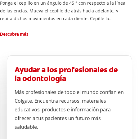
Ponga el cepillo en un ángulo de 45 ° con respecto a la línea
de las encías. Mueva el cepillo de atrás hacia adelante, y
repita dichos movimientos en cada diente. Cepille la
superficie interna de cada diente, usando la misma técnica de
atrás hacia adelante. Cepille la superficie masticatoria (parte
Descubra más
de arriba) del diente. Use la punta del cepillo para cepillar la
parte de atrás de cada diente –con cepilladas de adelante y
atrás, arriba y abajo, en la parte superior e inferior. No se
olvide de cepillar la lengua para quitar el mal olor causado
Ayudar a los profesionales de
por las bacterias.
la odontología
Más profesionales de todo el mundo confían en
Colgate. Encuentra recursos, materiales
educativos, productos e información para
ofrecer a tus pacientes un futuro más
saludable.