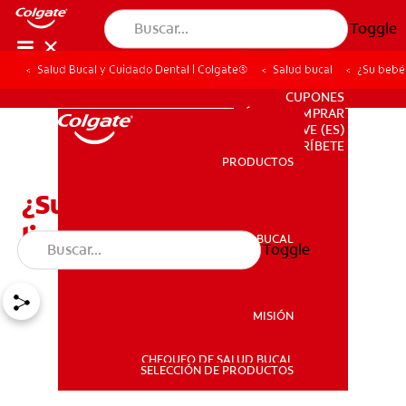
Toggle
Salud Bucal y Cuidado Dental | Colgate®
Salud bucal
¿Su bebé 
PARA PROFESIONALES
CUPONES
DÓNDE COMPRAR
VE (ES)
SUSCRÍBETE
PRODUCTOS
PRODUCTOS
¿Su bebé necesita un
limpiador de lengua?
SALUD BUCAL
Toggle
SALUD BUCAL
MISIÓN
CHEQUEO DE SALUD BUCAL
MISIÓN
SELECCIÓN DE PRODUCTOS