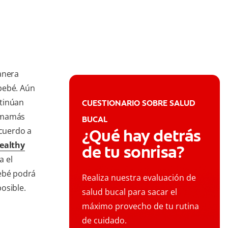
anera
bebé. Aún
ntinúan
CUESTIONARIO SOBRE SALUD
s mamás
BUCAL
acuerdo a
¿Qué hay detrás
ealthy
de tu sonrisa?
a el
bebé podrá
Realiza nuestra evaluación de
osible.
salud bucal para sacar el
máximo provecho de tu rutina
de cuidado.