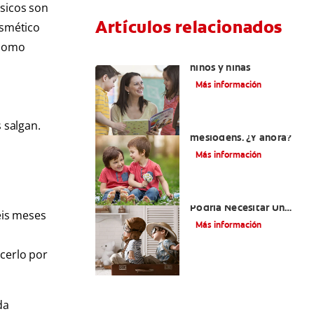
ásicos son
Artículos relacionados
osmético
 como
Cenas saludables para
niños y niñas
Más información
 salgan.
Su hijo tiene un
mesiodens. ¿Y ahora?
Más información
¿Por Qué Su Hijo
Podría Necesitar Un
eis meses
Mantenedor De
Más información
Espacio?
acerlo por
da