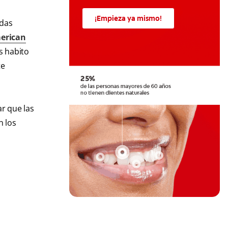
¡Empieza ya mismo!
adas
erican
os habito
te
r que las
n los