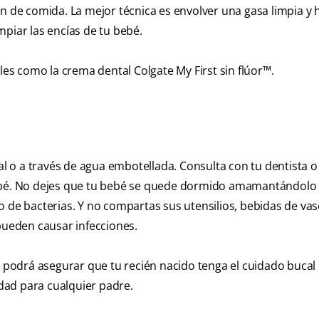
ón de comida. La mejor técnica es envolver una gasa limpia 
piar las encías de tu bebé.
les como la crema dental Colgate My First sin flúor™.
tal o a través de agua embotellada. Consulta con tu dentista o
bebé. No dejes que tu bebé se quede dormido amamantándolo
o de bacterias. Y no compartas sus utensilios, bebidas de vas
 pueden causar infecciones.
o, podrá asegurar que tu recién nacido tenga el cuidado buca
idad para cualquier padre.