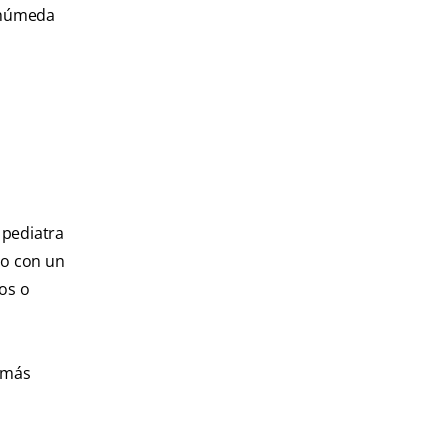
y húmeda
 pediatra
 o con un
os o
l más