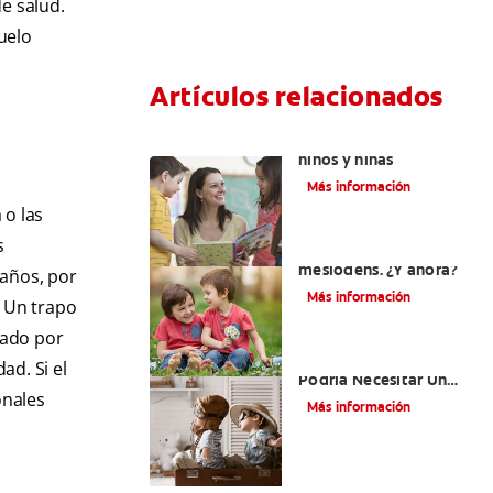
e salud.
uelo
Artículos relacionados
Cenas saludables para
niños y niñas
Más información
 o las
s
Su hijo tiene un
mesiodens. ¿Y ahora?
maños, por
Más información
. Un trapo
dado por
¿Por Qué Su Hijo
ad. Si el
Podría Necesitar Un
onales
Mantenedor De
Más información
Espacio?