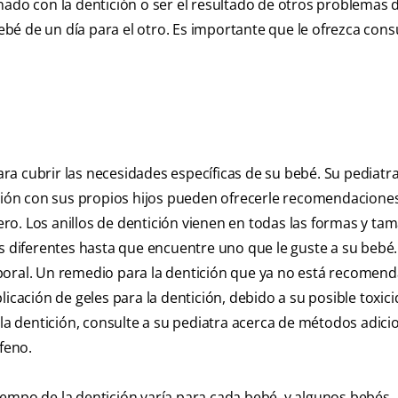
nado con la dentición o ser el resultado de otros problemas d
bé de un día para el otro. Es importante que le ofrezca cons
a cubrir las necesidades específicas de su bebé. Su pediatra
ión con sus propios hijos pueden ofrecerle recomendacione
o. Los anillos de dentición vienen en todas las formas y ta
os diferentes hasta que encuentre uno que le guste a su bebé
poral. Un remedio para la dentición que ya no está recomen
icación de geles para la dentición, debido a su posible toxicid
 dentición, consulte a su pediatra acerca de métodos adici
feno.
 tiempo de la dentición varía para cada bebé, y algunos bebés