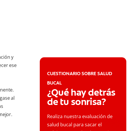
ción y
ecer ese
CUESTIONARIO SOBRE SALUD
BUCAL
¿Qué hay detrás
inente.
gase al
de tu sonrisa?
as
mejor.
Realiza nuestra evaluación de
salud bucal para sacar el