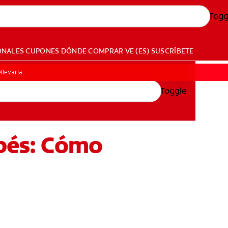
Togg
ONALES
CUPONES
DÓNDE COMPRAR
VE (ES)
SUSCRÍBETE
llevarla
Toggle
ebés: Cómo