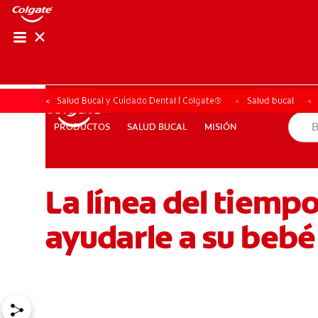
CHEQUEO DE SAL
CHEQUEO DE 
Salud Bucal y Cuidado Dental | Colgate®
Salud bucal
SALUD BUCAL
MISIÓN
PRODUCTOS
PRODUCTOS
SALUD BUCAL
MISIÓN
La línea del tiemp
PARA PROFESIONALES
CUPONES
DÓNDE COMPRAR
ayudarle a su bebé