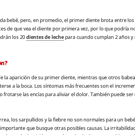
ada bebé, pero, en promedio, el primer diente brota entre los 
s de que vea el diente por primera vez, por lo que podría no
ndrán los 20
dientes de leche
para cuando cumplan 2 años y 
ón?
 la aparición de su primer diente, mientras que otros babe
rse a la boca. Los síntomas más frecuentes son el incremen
 o frotarse las encías para aliviar el dolor. También puede ser
rea, los sarpullidos y la fiebre no son normales para un beb
 importante que busque otras posibles causas. La irritabilida