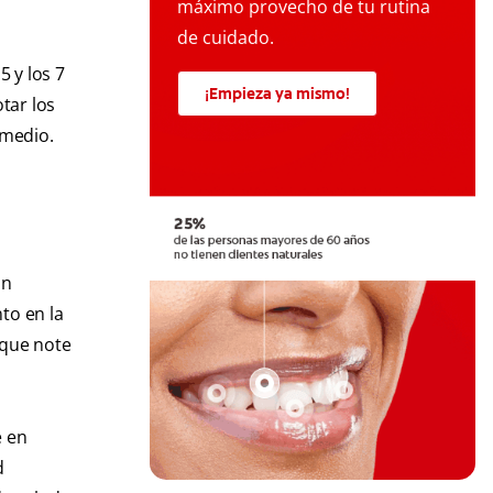
máximo provecho de tu rutina
de cuidado.
5 y los 7
¡Empieza ya mismo!
tar los
medio.
an
to en la
 que note
é en
d