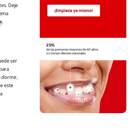
tes. Deje
¡Empieza ya mismo!
rema
s
.
uede ser
 para
e dormir,
De este
 a