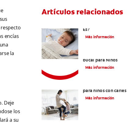
Artículos relacionados
ue
 sus
Caries En Niños: ¿Qué
n respecto
Es?
as encías
Más información
 una
arse la
Consejos de Salud
bucal para Niños
Más información
La mejor crema dental
para niños con caries
Más información
o. Deje
ndose los
dará a su