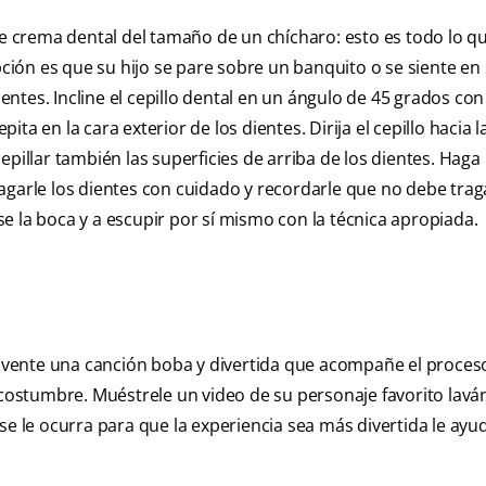
de crema dental del tamaño de un chícharo: esto es todo lo q
ión es que su hijo se pare sobre un banquito o se siente en
dientes. Incline el cepillo dental en un ángulo de 45 grados co
pita en la cara exterior de los dientes. Dirija el cepillo hacia l
epillar también las superficies de arriba de los dientes. Haga
agarle los dientes con cuidado y recordarle que no debe trag
e la boca y a escupir por sí mismo con la técnica apropiada.
 Invente una canción boba y divertida que acompañe el proces
 acostumbre. Muéstrele un video de su personaje favorito lavá
se le ocurra para que la experiencia sea más divertida le ayu