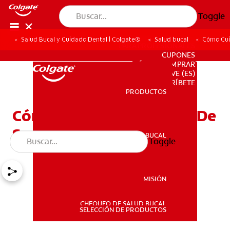
Toggle
Salud Bucal y Cuidado Dental | Colgate®
Salud bucal
Cómo Cui
PARA PROFESIONALES
CUPONES
DÓNDE COMPRAR
VE (ES)
SUSCRÍBETE
PRODUCTOS
PRODUCTOS
Cómo Cuidar Los Dientes De
Sus Hijos
SALUD BUCAL
Toggle
SALUD BUCAL
MISIÓN
CHEQUEO DE SALUD BUCAL
MISIÓN
SELECCIÓN DE PRODUCTOS