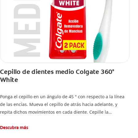
Cepillo de dientes medio Colgate 360°
White
Ponga el cepillo en un ángulo de 45 ° con respecto a la línea
de las encías. Mueva el cepillo de atrás hacia adelante, y
repita dichos movimientos en cada diente. Cepille la
superficie interna de cada diente, usando la misma técnica de
atrás hacia adelante. Cepille la superficie masticatoria (parte
Descubra más
de arriba) del diente. Use la punta del cepillo para cepillar la