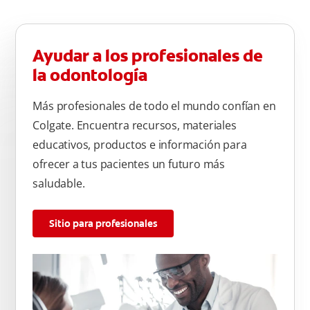
parte de atrás de cada diente –con cepilladas de adelante y
atrás, arriba y abajo, en la parte superior e inferior. No se
olvide de cepillar la lengua para quitar el mal olor causado
Ayudar a los profesionales de
por las bacterias.
la odontología
Más profesionales de todo el mundo confían en
Colgate. Encuentra recursos, materiales
educativos, productos e información para
ofrecer a tus pacientes un futuro más
saludable.
Sitio para profesionales