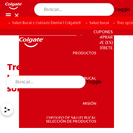
Toggle
Salud Bucal y Cuidado Dental | Colgate®
Salud bucal
Tres opci
PARA PROFESIONALES
CUPONES
DÓNDE COMPRAR
VE (ES)
SUSCRÍBETE
PRODUCTOS
PRODUCTOS
Tres opciones de
tratamiento para una
SALUD BUCAL
Toggle
SALUD BUCAL
sonrisa gingival
MISIÓN
CHEQUEO DE SALUD BUCAL
MISIÓN
SELECCIÓN DE PRODUCTOS