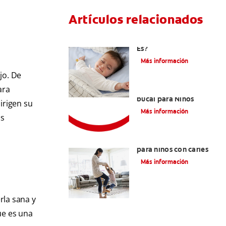
Artículos relacionados
Caries En Niños: ¿Qué
Es?
Más información
jo. De
ara
Consejos de Salud
bucal para Niños
irigen su
Más información
os
La mejor crema dental
para niños con caries
Más información
rla sana y
ue es una