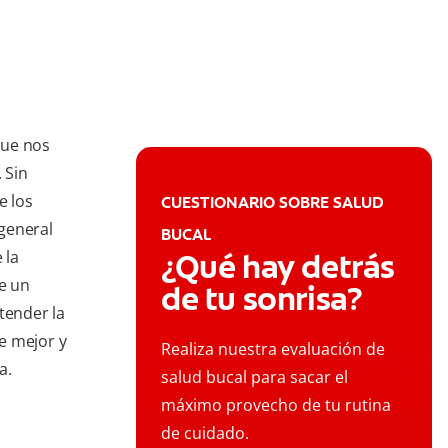
que nos
 Sin
e los
CUESTIONARIO SOBRE SALUD
 general
BUCAL
 la
¿Qué hay detrás
ne un
de tu sonrisa?
tender la
e mejor y
Realiza nuestra evaluación de
a.
salud bucal para sacar el
máximo provecho de tu rutina
de cuidado.