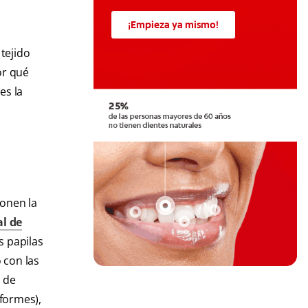
¡Empieza ya mismo!
tejido
or qué
es la
ponen la
al de
s papilas
o con las
d de
iformes),