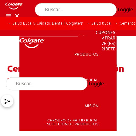
Toggle
Salud Bucal y Cuidado Dental | Colgate®
Salud bucal
Cemento r
PARA PROFESIONALES
CUPONES
DÓNDE COMPRAR
VE (ES)
SUSCRÍBETE
PRODUCTOS
PRODUCTOS
Cemento radicular: función
y clasificaciones
SALUD BUCAL
Toggle
SALUD BUCAL
MISIÓN
CHEQUEO DE SALUD BUCAL
MISIÓN
SELECCIÓN DE PRODUCTOS