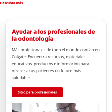
atrás hacia adelante. Cepille la superficie masticatoria (parte
Descubra más
de arriba) del diente. Use la punta del cepillo para cepillar la
parte de atrás de cada diente –con cepilladas de adelante y
atrás, arriba y abajo, en la parte superior e inferior. No se
olvide de cepillar la lengua para quitar el mal olor causado
Ayudar a los profesionales de
por las bacterias.
la odontología
Más profesionales de todo el mundo confían en
Colgate. Encuentra recursos, materiales
educativos, productos e información para
ofrecer a tus pacientes un futuro más
saludable.
Sitio para profesionales