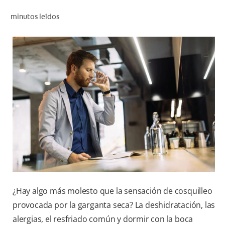
CHEQUEO DE SALUD BUCAL
minutos leídos
SELECCIÓN DE PRODUCTOS
PARA PROFESIONALES
CUPONES
DÓNDE COMPRAR
VE (ES)
SUSCRÍBETE
¿Hay algo más molesto que la sensación de cosquilleo
provocada por la garganta seca? La deshidratación, las
alergias, el resfriado común y dormir con la boca