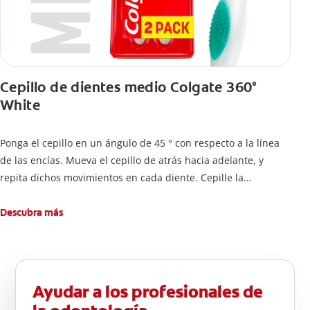
Cepillo de dientes medio Colgate 360°
White
Ponga el cepillo en un ángulo de 45 ° con respecto a la línea
de las encías. Mueva el cepillo de atrás hacia adelante, y
repita dichos movimientos en cada diente. Cepille la
superficie interna de cada diente, usando la misma técnica de
atrás hacia adelante. Cepille la superficie masticatoria (parte
Descubra más
de arriba) del diente. Use la punta del cepillo para cepillar la
parte de atrás de cada diente –con cepilladas de adelante y
atrás, arriba y abajo, en la parte superior e inferior. No se
olvide de cepillar la lengua para quitar el mal olor causado
Ayudar a los profesionales de
por las bacterias.